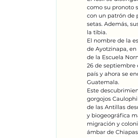
como su pronoto su
con un patrón de pu
setas. Además, su
la tibia.
El nombre de la e
de Ayotzinapa, en
de la Escuela Norm
26 de septiembre d
país y ahora se en
Guatemala.
Este descubrimient
gorgojos Caulophil
de las Antillas de
y biogeográfica m
migración y coloni
ámbar de Chiapas 