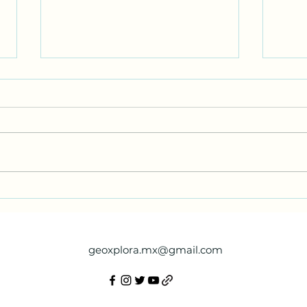
Hoy en #FossilFriday les
Hoy 
presentamos el primer
pres
análisis de densidad
exce
poblacional en dinosaurios
de m
geoxplora.mx@gmail.com
hadrosauroides del Cretácico
recu
tardío de México 🇲🇽 📊.
Tama