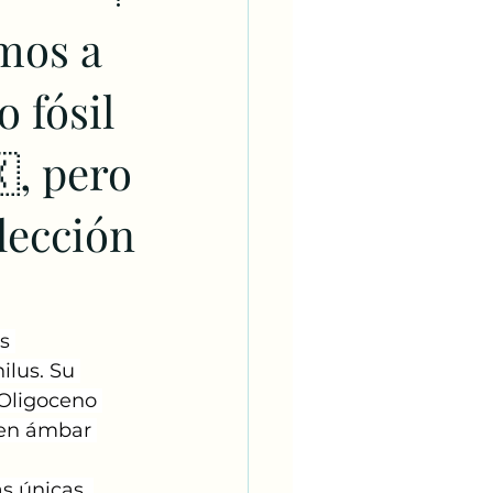
mos a
 fósil
, pero
lección
s 
ilus. Su 
Oligoceno 
 en ámbar 
s únicas, 