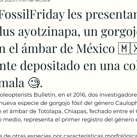
jul 2025
1 min de lectura
FossilFriday les presenta
us ayotzinapa, un gorgojo
n el ámbar de México 🇲
nte depositado en una co
mala 🧐.
oleopterists Bulletin, en el 2016, dos investigadore
 nueva especie de gorgojo fósil del género Cauloph
 el ámbar de Totolapa, Chiapas, fechado entre el 
o medio, representa el primer registro del género
ue de otras especies por características morfológica