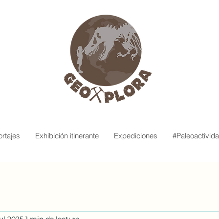
rtajes
Exhibición itinerante
Expediciones
#Paleoactivid