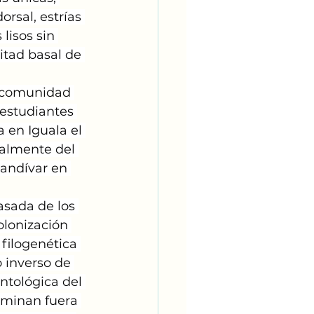
rsal, estrías 
lisos sin 
itad basal de 
a comunidad 
estudiantes 
 en Iguala el 
galmente del 
Landívar en 
asada de los 
olonización 
filogenética 
 inverso de 
ntológica del 
rminan fuera 