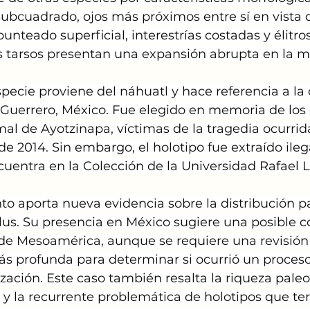
bcuadrado, ojos más próximos entre sí en vista do
nteado superficial, interestrías costadas y élitros 
s tarsos presentan una expansión abrupta en la m
specie proviene del náhuatl y hace referencia a l
 Guerrero, México. Fue elegido en memoria de los 
al de Ayotzinapa, víctimas de la tragedia ocurrida
e 2014. Sin embargo, el holotipo fue extraído ile
cuentra en la Colección de la Universidad Rafael 
o aporta nueva evidencia sobre la distribución p
us. Su presencia en México sugiere una posible c
sde Mesoamérica, aunque se requiere una revisión 
ás profunda para determinar si ocurrió un proceso
zación. Este caso también resalta la riqueza paleo
y la recurrente problemática de holotipos que te