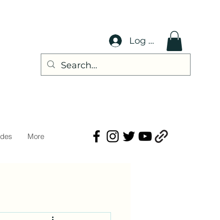
Log In
ades
More