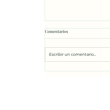
Comentarios
Escribir un comentario...
Hoy en #FossilFriday les
presentamos una revisión de
los ammonites del Cretácico
Superior del centro y sur de
México como medidores del
tiempo geológico 🐚🕐.