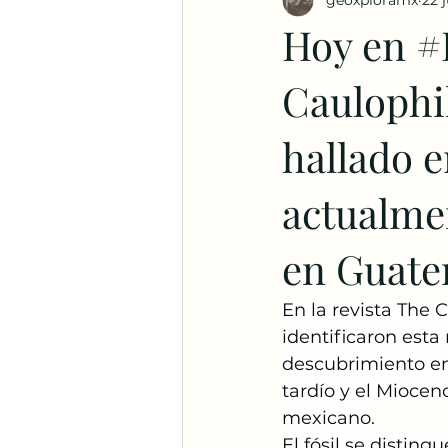
geoxploramx
22 
Hoy en #
Caulophil
hallado e
actualme
en Guate
En la revista The C
identificaron esta
descubrimiento en
tardío y el Miocen
mexicano.
El fósil se disting