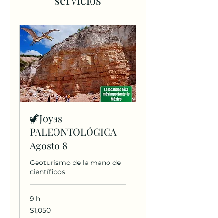
servicios
🦖Joyas
PALEONTOLÓGICA
Agosto 8
Geoturismo de la mano de
científicos
9 h
1,050
$1,050
pesos
mexicanos