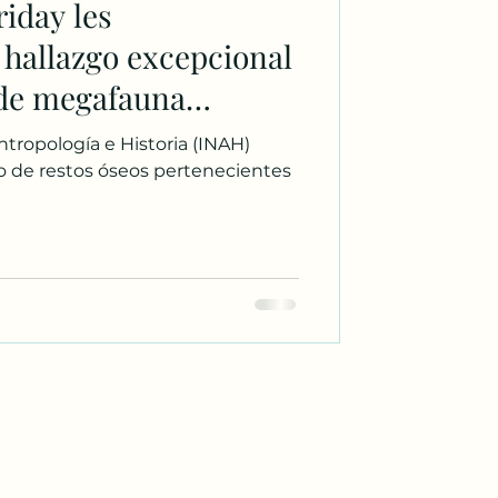
iday les
hallazgo excepcional
 de megafauna
cuperados en Tula,
ntropología e Historia (INAH)
🇽.
o de restos óseos pertenecientes