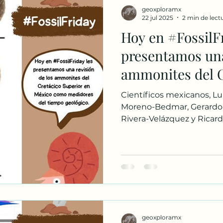
geoxploramx
22 jul 2025
2 min de lect
Hoy en #FossilFr
presentamos una
ammonites del C
centro y sur de
Científicos mexicanos, Lu
medidores del t
Moreno-Bedmar, Gerardo
Rivera-Velázquez y Ricardo
geoxploramx