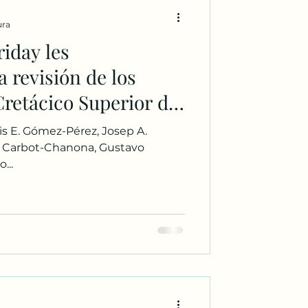
ura
iday les
 revisión de los
retácico Superior del
 México como
is E. Gómez-Pérez, Josep A.
iempo geológico 🐚🕐.
 Carbot-Chanona, Gustavo
...