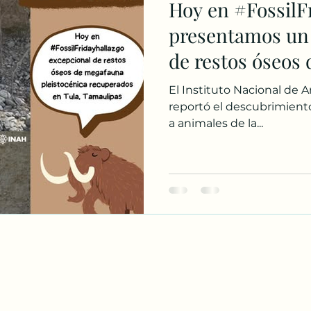
Hoy en #FossilFr
presentamos un 
de restos óseos
pleistocénica re
El Instituto Nacional de A
Tamaulipas 🐘🇲
reportó el descubrimient
a animales de la...