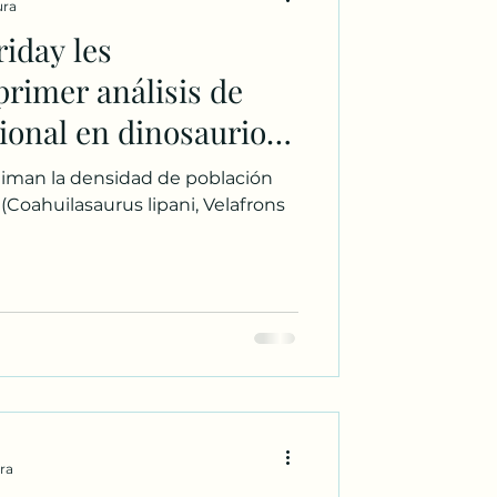
ura
iday les
primer análisis de
ional en dinosaurios
el Cretácico tardío
timan la densidad de población
📊.
(Coahuilasaurus lipani, Velafrons
ura