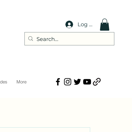
Log In
ades
More