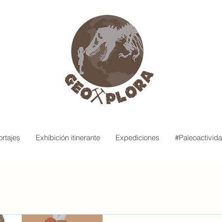
rtajes
Exhibición itinerante
Expediciones
#Paleoactivid