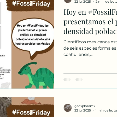
22 jul 2025
2 min de lect
Hoy en #FossilFr
presentamos el 
densidad poblac
hadrosauroides d
Científicos mexicanos es
de México 🇲🇽 
de seis especies formales 
coahuilensis,...
geoxploramx
22 jul 2025
1 min de lect